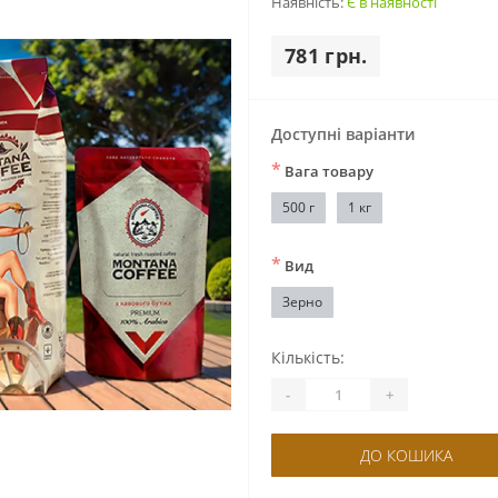
Наявність:
Є в наявності
781 грн.
Доступні варіанти
*
Вага товару
500 г
1 кг
*
Вид
Зерно
Кількість:
-
+
ДО КОШИКА