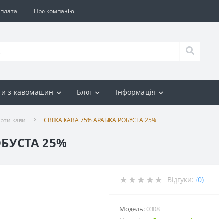
оплата
Про компанію
ги з кавомашин
Блог
Інформація
орти кави
СВІЖА КАВА 75% АРАБІКА РОБУСТА 25%
ОБУСТА 25%
Відгуки:
(0)
Модель:
0308