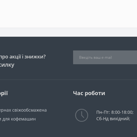
ро акції і знижки?
силку
рії
Час роботи
зернах свіжообсмажена
Пн-Пт: 8:00-18:00;
Сб-Нд вихідний;
и для кофемашин