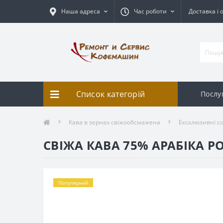
Наша адреса
Час роботи
Доставка і 
Список категорій
Послу
Кава в зернах свіжообсмажена
Ексклюзивні с
СВІЖА КАВА 75% АРАБІКА Р
Популярний