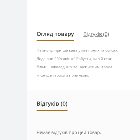
Огляд товару
Відгуків (0)
Найпопулярніша кава у кав'ярнях та офісах.
Додаючи 25% якісної Робусти, напій стає
більш шоколадним та насиченим, трохи
міцніше і трохи з гірчинкою.
Відгуків (0)
Немає відгуків про цей товар.