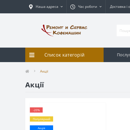
Наша адреса
Час роботи
Доставка і 
Список категорій
Послу
Акції
Акції
-20%
Популярний
Акція