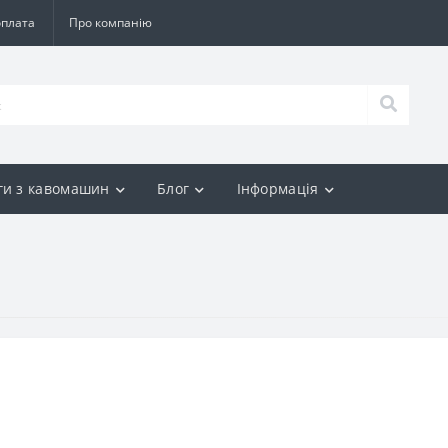
оплата
Про компанію
ги з кавомашин
Блог
Інформація