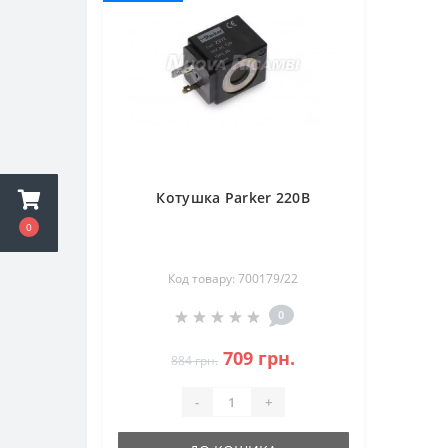
Котушка Parker 220В
0
Код товару: 700179/22
0
709 грн.
884 грн.
-
+