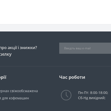
ро акції і знижки?
силку
рії
Час роботи
зернах свіжообсмажена
Пн-Пт: 8:00-18:00;
Сб-Нд вихідний;
и для кофемашин