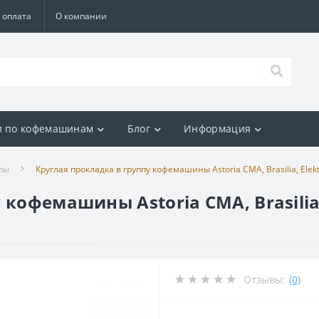
 оплата
О компании
и по кофемашинам
Блог
Информация
пы
Круглая прокладка в группу кофемашины Astoria CMA, Brasilia, Elek
кофемашины Astoria CMA, Brasilia,
Отзывы:
(0)