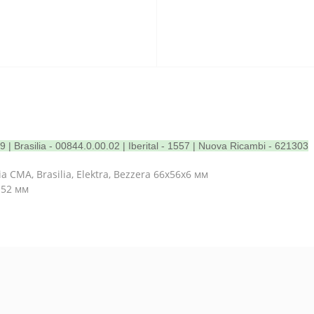
9 | Brasilia - 00844.0.00.02 | Iberital - 1557 | Nuova Ricambi - 621303
CMA, Brasilia, Elektra, Bezzera 66x56x6 мм
.52 мм