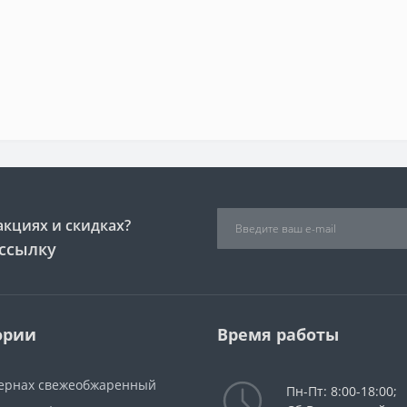
акциях и скидках?
ссылку
ории
Время работы
зернах свежеобжаренный
Пн-Пт: 8:00-18:00;