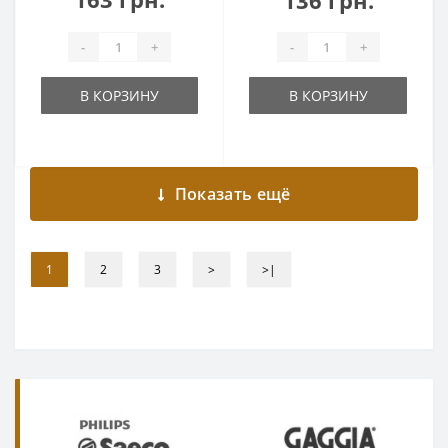
136 грн.
-
+
-
+
В КОРЗИНУ
В КОРЗИНУ
Показать ещё
1
2
3
>
>|