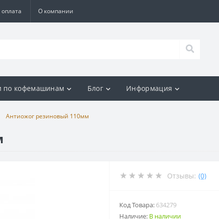
 оплата
О компании
и по кофемашинам
Блог
Информация
Антиожог резиновый 110мм
м
Отзывы:
(0)
Код Товара:
634279
Наличие:
В наличии