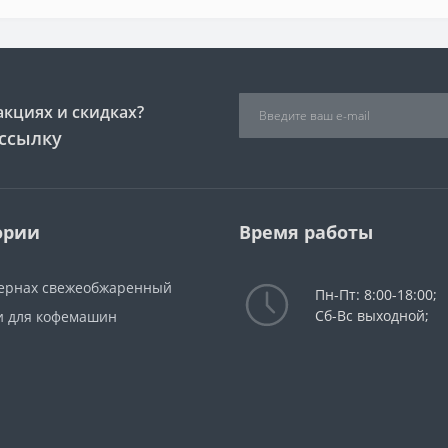
акциях и скидках?
ссылку
ории
Время работы
зернах свежеобжаренный
Пн-Пт: 8:00-18:00;
Сб-Вс выходной;
и для кофемашин