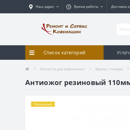
Наш адрес
Время работы
Доставка и
Список категорий
Услуг
Запчасти для кофемашин
Краны, стимера
Антиожог резиновый 110м
Популярный