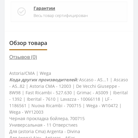
Гарантии
Весь товар сертифицирован
Обзор товара
Отзывов (0)
Astoria/CMA | Wega
Кода других производителей:
Ascaso - AS...1 | Ascaso
- AS..82 | Astoria CMA - 12003 | De Vecchi Giuseppe -
8W98 | Fast Ricambi - 527.630 | Grimac - AS009 | Iberital
- 1392 | Iberital - 7610 | Lavazza - 10066118 | LF -
1186561 | Nuova Ricambi - 700715 | Wega - W10472 |
Wega - WY12003
Черная прокладка бойлера, 700715
Универсальная - 11 Отверстиеs
Для (astoria Cma) Argenta - Divina
Для (wega) Airy - Antares - Atlas