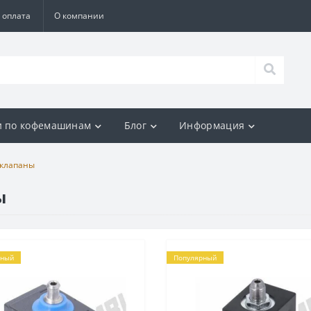
 оплата
О компании
и по кофемашинам
Блог
Информация
 клапаны
ы
рный
Популярный