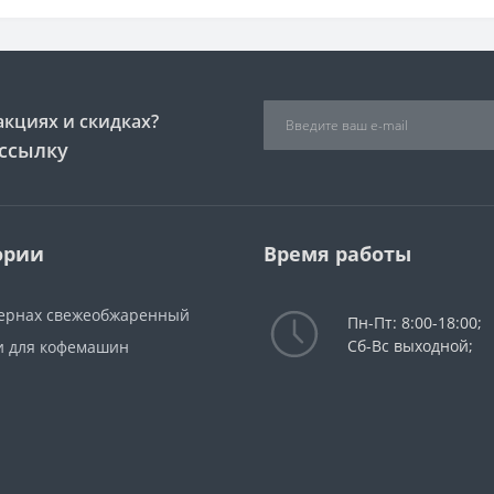
акциях и скидках?
ссылку
ории
Время работы
зернах свежеобжаренный
Пн-Пт: 8:00-18:00;
Сб-Вс выходной;
и для кофемашин