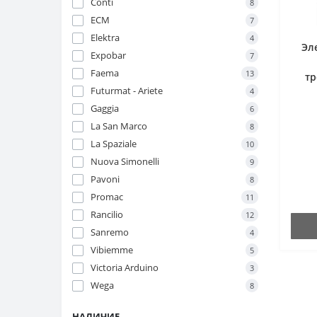
Conti
8
ECM
7
Elektra
4
Эл
Expobar
7
Faema
13
тр
Futurmat - Ariete
4
Gaggia
6
La San Marco
8
La Spaziale
10
Nuova Simonelli
9
Pavoni
8
Promac
11
Rancilio
12
Sanremo
4
Vibiemme
5
Victoria Arduino
3
Wega
8
НАЛИЧИЕ