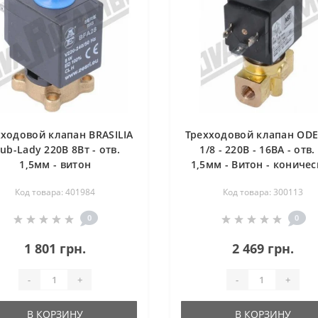
хходовой клапан BRASILIA
Трехходовой клапан ODE 
lub-Lady 220В 8Вт - отв.
1/8 - 220В - 16ВА - отв.
1,5мм - витон
1,5мм - Витон - кониче
соединение 1/8 - NSF - UL
Код товара: 401984
Код товара: 300113
0
0
1 801 грн.
2 469 грн.
-
+
-
+
В КОРЗИНУ
В КОРЗИНУ