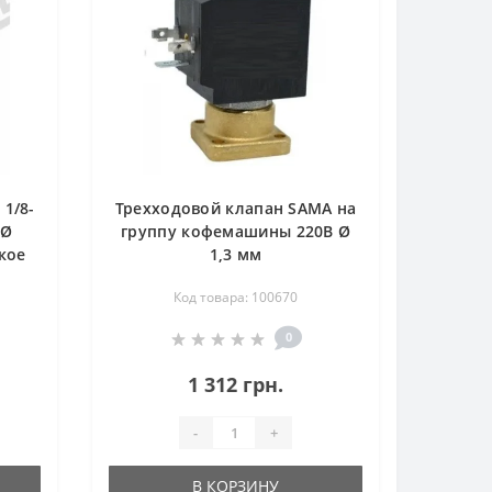
1/8-
Трехходовой клапан SAMA на
 Ø
группу кофемашины 220В Ø
ское
1,3 мм
 - CE
Код товара: 100670
0
1 312 грн.
-
+
В КОРЗИНУ