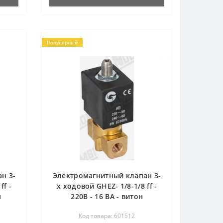
Популярный
н 3-
Электромагнитный клапан 3-
ff -
х ходовой GHEZ- 1/8-1/8 ff -
н
220В - 16 ВА - витон
Код товара: 601512