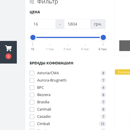
Фильтр
Ароматизированный кофе
ЦЕНА
Эспрессо смеси
-
грн.
Молотый кофе
16
1 тыс.
3 тыс.
4 тыс.
6 тыс.
0
БРЕНДЫ КОФЕМАШИН
Популя
Astoria/CMA
8
Aurora-Brugnetti
7
BFC
4
Bezzera
8
Brasilia
7
Carimali
8
Casadio
7
Cimbali
15