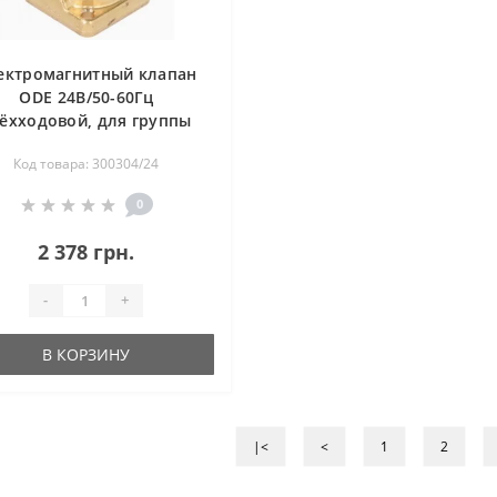
ектромагнитный клапан
ODE 24В/50-60Гц
ёхходовой, для группы
кофемашины
Код товара: 300304/24
0
2 378 грн.
-
+
В КОРЗИНУ
|<
<
1
2