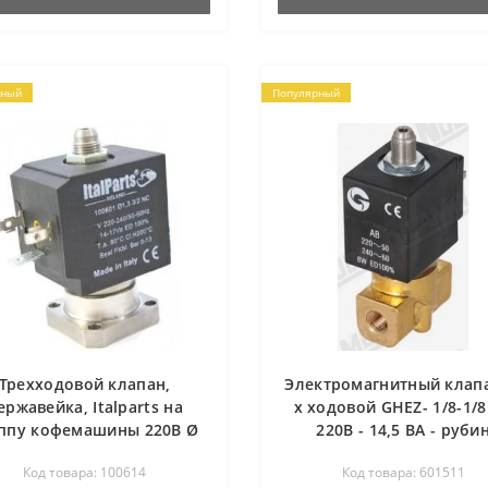
рный
Популярный
Трехходовой клапан,
Электромагнитный клапа
ержавейка, Italparts на
х ходовой GHEZ- 1/8-1/8 
ппу кофемашины 220В Ø
220В - 14,5 ВА - руби
1,3 мм
Код товара: 100614
Код товара: 601511