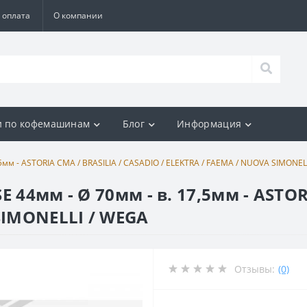
 оплата
О компании
и по кофемашинам
Блог
Информация
5мм - ASTORIA CMA / BRASILIA / CASADIO / ELEKTRA / FAEMA / NUOVA SIMONEL
 44мм - Ø 70мм - в. 17,5мм - ASTOR
SIMONELLI / WEGA
Отзывы:
(0)