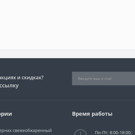
акциях и скидках?
ссылку
ории
Время работы
зернах свежеобжаренный
Пн-Пт: 8:00-18:00;