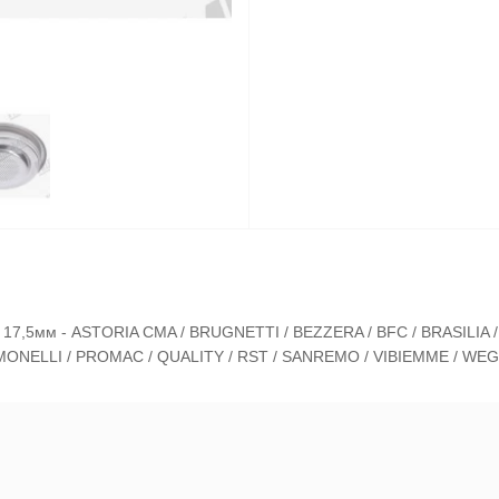
. 17,5мм - ASTORIA CMA / BRUGNETTI / BEZZERA / BFC / BRASILIA 
ONELLI / PROMAC / QUALITY / RST / SANREMO / VIBIEMME / WE