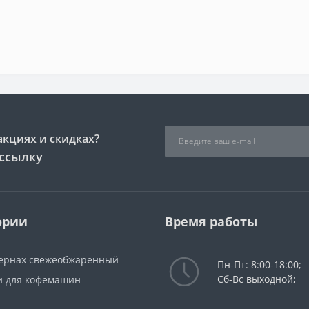
акциях и скидках?
ссылку
ории
Время работы
зернах свежеобжаренный
Пн-Пт: 8:00-18:00;
Сб-Вс выходной;
и для кофемашин