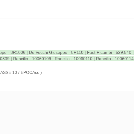
ppe - 8R1006 | De Vecchi Giuseppe - 8R110 | Fast Ricambi - 529.540 | 
00339 | Rancilio - 10060109 | Rancilio - 10060110 | Rancilio - 10060114
LASSE 10 / EPOCAcc )