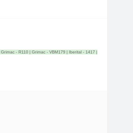
Grimac - R110 | Grimac - VBM179 | Iberital - 1417 |