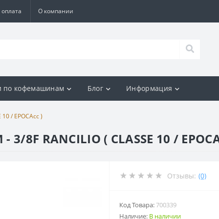
 оплата
О компании
и по кофемашинам
Блог
Информация
 10 / EPOCAcc )
3/8F RANCILIO ( CLASSE 10 / EPOCA
Отзывы:
(0)
Код Товара:
700339
Наличие:
В наличии