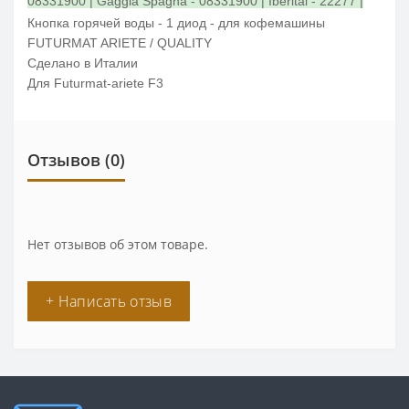
08331900 | Gaggia Spagna - 08331900 | Iberital - 22277 |
Italcrem - 08331900 | LF - 1319079 | Mairali - 08331900 |
Кнопка горячей воды - 1 диод - для кофемашины
Nuova Ricambi - 583319 | Visacrem - 08331900
FUTURMAT ARIETE / QUALITY
Сделано в Италии
Для Futurmat-ariete F3
Отзывов (0)
Нет отзывов об этом товаре.
+ Написать отзыв