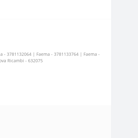
ema - 3781132064 | Faema - 3781133764 | Faema -
uova Ricambi - 632075