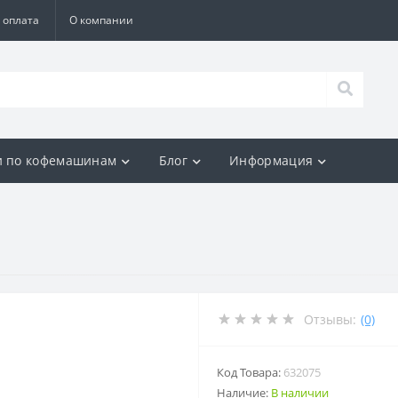
 оплата
О компании
и по кофемашинам
Блог
Информация
Отзывы:
(0)
Код Товара:
632075
Наличие:
В наличии