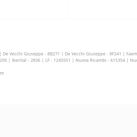
2 | De Vecchi Giuseppe - 8B271 | De Vecchi Giuseppe - 8F241 | Fa
295 | Iberital - 2836 | LF - 1245551 | Nuova Ricambi - 615354 | N
"m