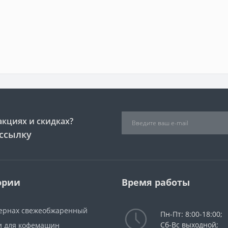
акциях и скидках?
ссылку
ории
Время работы
зернах свежеобжаренный
Пн-Пт: 8:00-18:00;
Сб-Вс выходной;
и для кофемашин